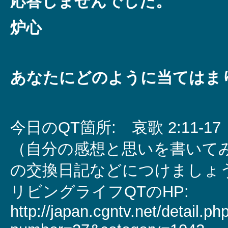
応答しませんでした。
炉心
あなたにどのように当てはま
今日のQT箇所: 哀歌 2:11-17
（自分の感想と思いを書いて
の交換日記などにつけましょ
リビングライフQTのHP:
http://japan.cgntv.net/detail.ph