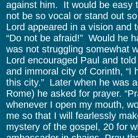
against him. It would be easy 
not be so vocal or stand out s
Lord appeared in a vision and t
“Do not be afraid!” Would he ha
was not struggling somewhat wi
Lord encouraged Paul and told h
and immoral city of Corinth, “I
this city.” Later when he was ag
Rome) he asked for prayer. “Pr
whenever I open my mouth, wo
me so that I will fearlessly ma
mystery of the gospel, 20 for 
ambassador in chains. Pray tha