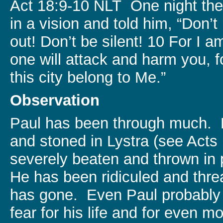
Act 18:9-10 NLT One night the
in a vision and told him, “Don’t
out! Don’t be silent! 10 For I 
one will attack and harm you, 
this city belong to Me.”
Observation
Paul has been through much. 
and stoned in Lystra (see Act
severely beaten and thrown in p
He has been ridiculed and thr
has gone. Even Paul probably
fear for his life and for even m