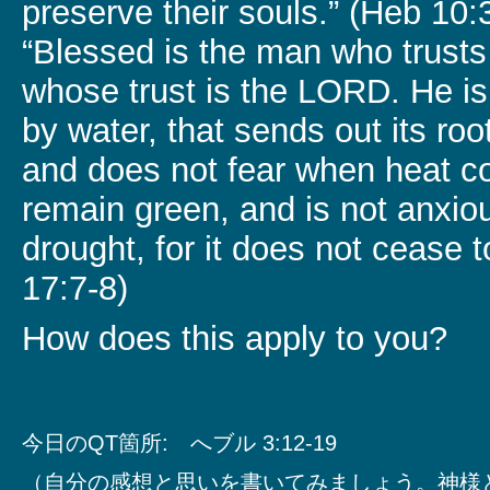
preserve their souls.” (Heb 10
“Blessed is the man who trusts
whose trust is the LORD. He is 
by water, that sends out its roo
and does not fear when heat co
remain green, and is not anxiou
drought, for it does not cease to
17:7-8)
How does this apply to you?
今日のQT箇所: へブル 3:12-19
（自分の感想と思いを書いてみましょう。神様