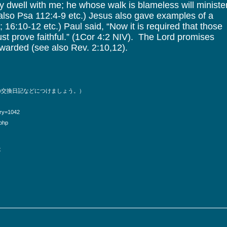
may dwell with me; he whose walk is blameless will ministe
also Psa 112:4-9 etc.) Jesus also gave examples of a
; 16:10-12 etc.) Paul said, “Now it is required that those
st prove faithful.” (1Cor 4:2 NIV). The Lord promises
 rewarded (see also Rev. 2:10,12).
の交換日記などにつけましょう。）
ory=1042
.php
は
。