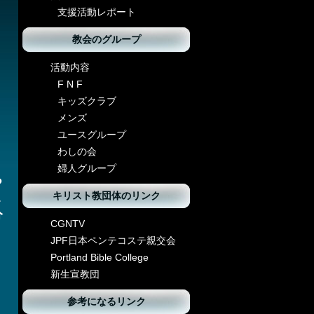
支援活動レポート
教会のグループ
活動内容
F N F
キッズクラブ
メンズ
ユースグループ
わしの会
婦人グループ
ち
ま
キリスト教団体のリンク
分
CGNTV
JPF日本ペンテコステ親交会
Portland Bible College
新生宣教団
参考になるリンク