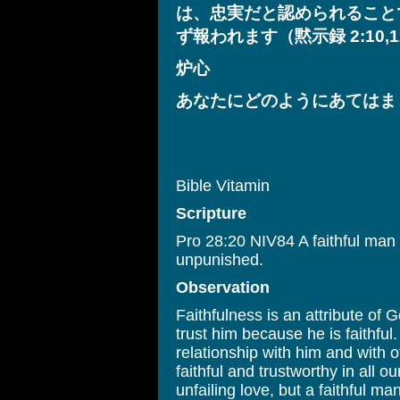
は、忠実だと認められることです
ず報われます（黙示録 2:10,
炉心
あなたにどのようにあてはま
Bible Vitamin
Scripture
Pro 28:20 NIV84 A faithful man w
unpunished.
Observation
Faithfulness is an attribute o
trust him because he is faithful.
relationship with him and with 
faithful and trustworthy in all
unfailing love, but a faithful m