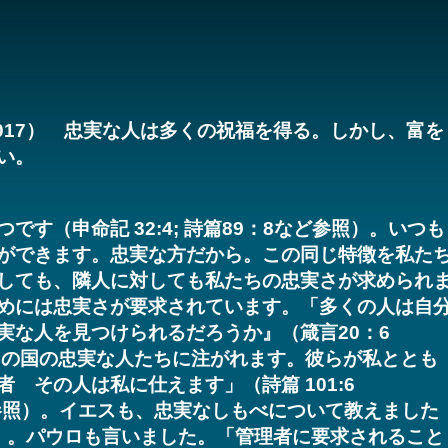
S2017） 忠実な人は多くの祝福を得る。しかし、富を
い。
す（申命記 32:4; 詩篇89：8など参照）。いつも
ができます。忠実な方だから。この同じ特徴を私た
しても、隣人に対しても私たちの忠実さが求められ
めには忠実さが要求されています。「多くの人は自
実な人を見つけられるだろうか』（箴言20：6
 この国の忠実な人たちに注がれます。彼らが私ととも
 その人は私に仕えます」（詩篇 101:6
4-9も参照）。イエスも、忠実なしもべについて教えました
-12参照）。パウロも言いました。「管理者に要求されること