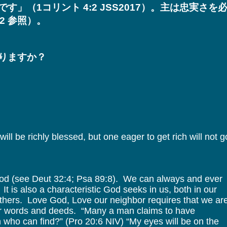
」（1コリント 4:2 JSS2017）。主は忠実さを
12 参照）。
りますか？
ill be richly blessed, but one eager to get rich will not g
f God (see Deut 32:4; Psa 89:8). We can always and ever
 It is also a characteristic God seeks in us, both in our
others. Love God, Love our neighbor requires that we ar
 our words and deeds. “Many a man claims to have
an who can find?” (Pro 20:6 NIV) “My eyes will be on the