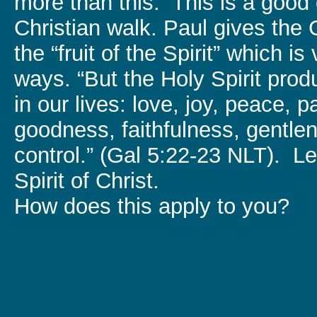
more than this. This is a good 
Christian walk. Paul gives the G
the “fruit of the Spirit” which i
ways. “But the Holy Spirit produ
in our lives: love, joy, peace, 
goodness, faithfulness, gentlen
control.” (Gal 5:22-23 NLT). Let
Spirit of Christ.
How does this apply to you?