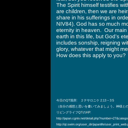
The Spirit himself testifies wi
are children, then we are hei
share in his sufferings in ord
NIV84). God has so much more
eternity in heaven. Our main
earth in this life, but God’s et
includes sonship, reigning wit
glory, whatever that might m
How does this apply to you?
今日のQT箇所: ２テサロニケ 2:13 – 3:5
（自分の感想と思いを書いてみましょう。神様と
リビングライフQTのHP:
http://japan.cgntv.net/detail.php?number=27&categ
http://qt.swim.org/user_dir/japanlife/user_print_web