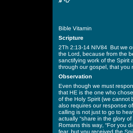
Bible Vitamin
Scripture
2Th 2:13-14 NIV84 But we ou
the Lord, because from the 
sanctifying work of the Spirit 
through our gospel, that you 
Observation
Even though we must respond
that HE is the one who chose 
of the Holy Spirit (we cannot 
also requires our response of 
calling is not just to go to he
actually “share in the glory o
Romans this way, “For you did
fear, but you received the Spi