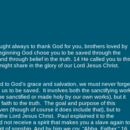
ght always to thank God for you, brothers loved by
beginning God chose you to be saved through the
and through belief in the truth. 14 He called you to thi
might share in the glory of our Lord Jesus Christ.
 to God’s grace and salvation, we must never forge
us to be saved. It involves both the sanctifying wor
be sanctified or made holy by our own works), but it
faith to the truth. The goal and purpose of this
aven (though of course it does include that), but to
f the Lord Jesus Christ. Paul explained it to the
 not receive a spirit that makes you a slave again to
rit of sonship. And by him we cry, “Abba, Father.” 16