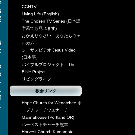
で
CGNTV
怖
Living Life (English)
霊
The Chosen TV Series (日本語
字幕でも見れます)
おかえりなさい あなたもウェ
難
ルカム
な
ジーザスビデオ Jesus Video
(日本語）
バイブルプロジェクト The
の
Bible Project
の
リビングライフ
み
ス
教会リンク
何
Hope Church for Wenatchee ホ
に
ープチャーチウエナーチー
Mannahouse (Portland,OR)
ハーベストチャーチ熊本
Harvest Church Kumamoto