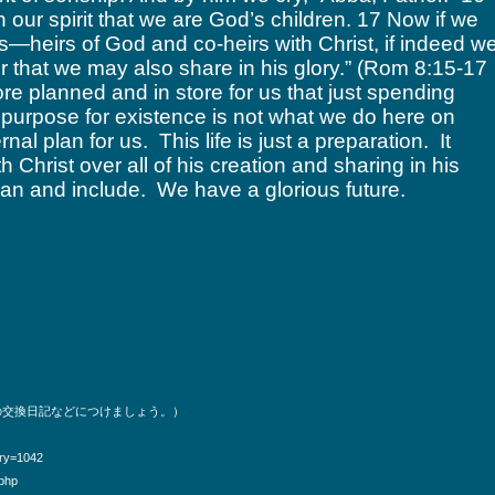
th our spirit that we are God’s children. 17 Now if we
rs—heirs of God and co-heirs with Christ, if indeed w
er that we may also share in his glory.” (Rom 8:15-17
 planned and in store for us that just spending
 purpose for existence is not what we do here on
ernal plan for us. This life is just a preparation. It
h Christ over all of his creation and sharing in his
ean and include. We have a glorious future.
の交換日記などにつけましょう。）
ory=1042
.php