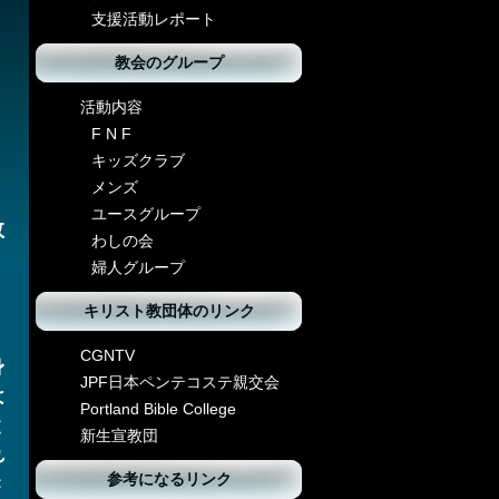
支援活動レポート
教会のグループ
活動内容
F N F
キッズクラブ
メンズ
。
ユースグループ
救
わしの会
婦人グループ
キリスト教団体のリンク
CGNTV
身
JPF日本ペンテコステ親交会
は
Portland Bible College
と
新生宣教団
れ
参考になるリンク
き