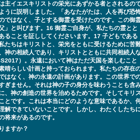
は主イエスキリストの栄光にあずかる者とされるの
ように説明しました。「あなたがたは、人を再び恐
のではなく、子とする御霊を受けたのです。この御
父」と叫びます。16 御霊ご自身が、私たちの霊とと
あることを証ししてくださいます。17 子どもである
私たちはキリストと、栄光をともに受けるために苦
、神の相続人であり、キリストとともに共同相続人
 JSS2017）。永遠において神はただ天国を楽しむこと
素晴らしい計画と持っておられます。私たちの存在
ではなく、神の永遠の計画があります。この世界で
すぎません。それは神の子の身分を味わうことも含
に、神の創造の世界を治めるためです。そしてキリ
ことです。これは本当にどのような意味であるか、
理解できていないことです。しかし、わたくしたち
の将来があるのです。
りますか？