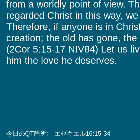
from a worldly point of view. 
regarded Christ in this way, we
Therefore, if anyone is in Chris
creation; the old has gone, th
(2Cor 5:15-17 NIV84) Let us liv
him the love he deserves.
今日のQT箇所: エゼキエル16:15-34